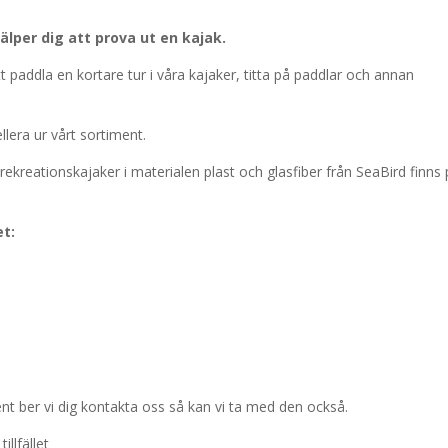
jälper dig att prova ut en kajak.
 paddla en kortare tur i våra kajaker, titta på paddlar och annan
lera ur vårt sortiment.
ll rekreationskajaker i materialen plast och glasfiber från SeaBird finns
et:
ent ber vi dig kontakta oss så kan vi ta med den också.
llfället