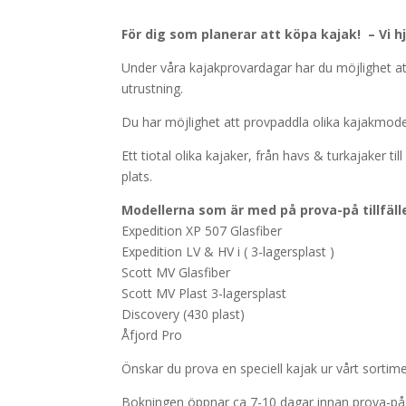
För dig som planerar att köpa kajak! –
Vi h
Under våra kajakprovardagar har du möjlighet att
utrustning.
Du har möjlighet att provpaddla olika kajakmodel
Ett tiotal olika kajaker, från havs & turkajaker ti
plats.
Modellerna som är med på prova-på tillfäll
Expedition XP 507 Glasfiber
Expedition LV & HV i ( 3-lagersplast )
Scott MV Glasfiber
Scott MV Plast 3-lagersplast
Discovery (430 plast)
Åfjord Pro
Önskar du prova en speciell kajak ur vårt sortim
Bokningen öppnar ca 7-10 dagar innan prova-på ti