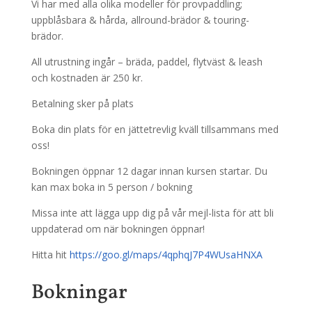
Vi har med alla olika modeller för provpaddling;
uppblåsbara & hårda, allround-brädor & touring-
brädor.
All utrustning ingår – bräda, paddel, flytväst & leash
och kostnaden är 250 kr.
Betalning sker på plats
Boka din plats för en jättetrevlig kväll tillsammans med
oss!
Bokningen öppnar 12 dagar innan kursen startar. Du
kan max boka in 5 person / bokning
Missa inte att lägga upp dig på vår mejl-lista för att bli
uppdaterad om när bokningen öppnar!
Hitta hit
https://goo.gl/maps/4qphqJ7P4WUsaHNXA
Bokningar